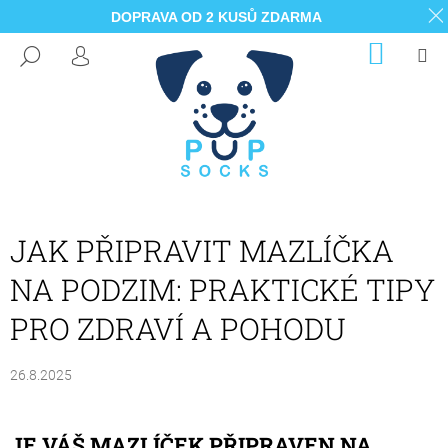
DOPRAVA OD 2 KUSŮ ZDARMA
K
Přejít
NÁKUP
M
HLEDAT
na
KOŠÍK
O
PŘIHLÁŠENÍ
ZPĚT
ZPĚT
obsah
Š
Í
C
K
O
P
O
T
JAK PŘIPRAVIT MAZLÍČKA
Ř
NA PODZIM: PRAKTICKÉ TIPY
E
B
PRO ZDRAVÍ A POHODU
U
J
26.8.2025
E
T
JE VÁŠ MAZLÍČEK PŘIPRAVEN NA