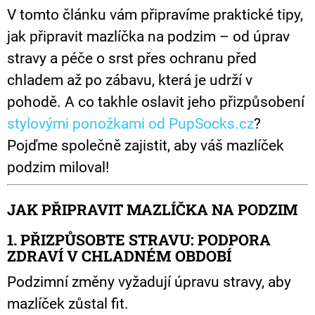
Č
V tomto článku vám připravíme praktické tipy,
U
J
jak připravit mazlíčka na podzim – od úprav
E
stravy a péče o srst přes ochranu před
M
E
chladem až po zábavu, která je udrží v
pohodě. A co takhle oslavit jeho přizpůsobení
ZAMILOVANÉ
PONOŽKY
stylovými ponožkami od PupSocks.cz
?
PUPSOCKS
Pojďme společně zajistit, aby váš mazlíček
440
Kč
podzim miloval!
JAK PŘIPRAVIT MAZLÍČKA NA PODZIM
1. PŘIZPŮSOBTE STRAVU: PODPORA
ZDRAVÍ V CHLADNÉM OBDOBÍ
Podzimní změny vyžadují úpravu stravy, aby
mazlíček zůstal fit.