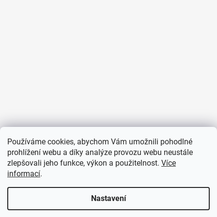
Používáme cookies, abychom Vám umožnili pohodlné
Sledovat na Instagramu
prohlížení webu a díky analýze provozu webu neustále
zlepšovali jeho funkce, výkon a použitelnost.
Více
informací
.
PŘIJÍMÁME ONLINE PLATBY
Nastavení
Vážení zákazníci, s těžkým srdcem oznamujeme, že naše prostory