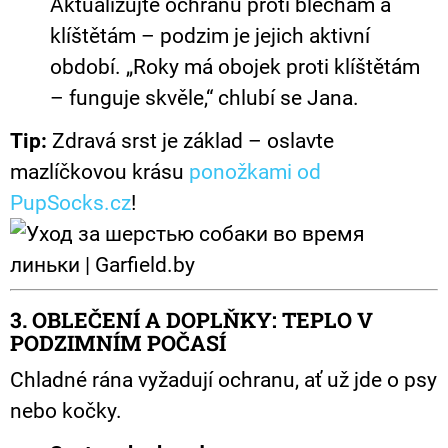
Aktualizujte ochranu proti blechám a
klíštětám – podzim je jejich aktivní
období. „Roky má obojek proti klíštětám
– funguje skvěle,“ chlubí se Jana.
Tip:
Zdravá srst je základ – oslavte
mazlíčkovou krásu
ponožkami od
PupSocks.cz
!
3. OBLEČENÍ A DOPLŇKY: TEPLO V
PODZIMNÍM POČASÍ
Chladné rána vyžadují ochranu, ať už jde o psy
nebo kočky.