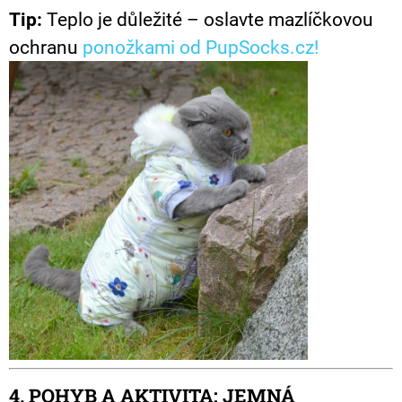
Tip:
Teplo je důležité – oslavte mazlíčkovou
ochranu
ponožkami od PupSocks.cz!
4. POHYB A AKTIVITA: JEMNÁ