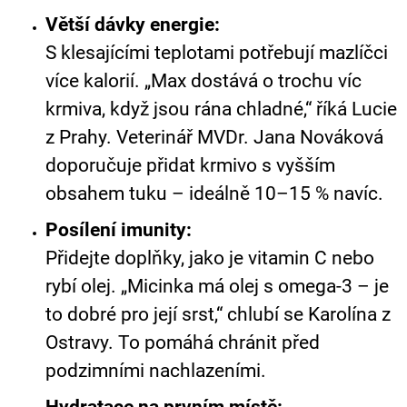
Větší dávky energie:
S klesajícími teplotami potřebují mazlíčci
více kalorií. „Max dostává o trochu víc
krmiva, když jsou rána chladné,“ říká Lucie
z Prahy. Veterinář MVDr. Jana Nováková
doporučuje přidat krmivo s vyšším
obsahem tuku – ideálně 10–15 % navíc.
Posílení imunity:
Přidejte doplňky, jako je vitamin C nebo
rybí olej. „Micinka má olej s omega-3 – je
to dobré pro její srst,“ chlubí se Karolína z
Ostravy. To pomáhá chránit před
podzimními nachlazeními.
Hydratace na prvním místě: