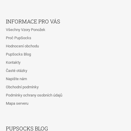
Z
Á
INFORMACE PRO VÁS
P
Všechny Vzory Ponožek
A
Proč PupSocks
T
Hodnocení obchodu
Í
PupSocks Blog
Kontakty
Časté otázky
Napište nám
Obchodní podmínky
Podmínky ochrany osobních údajů
Mapa serveru
PUPSOCKS BLOG