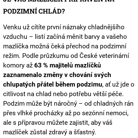
E
N
PODZIMNÍ CHLÁD?
A
J
Venku už cítíte první náznaky chladnějšího
Í
vzduchu – listí začíná měnit barvy a vašeho
T
mazlíčka možná čeká přechod na podzimní
?
režim. Podle průzkumu od České veterinární
komory až
63 % majitelů mazlíčků
zaznamenalo změny v chování svých
HLEDAT
chlupatých přátel během podzimu
, ať už jde o
citlivost na chlad nebo potřebu větší péče.
Podzim může být náročný – od chladných rán
D
O
přes vlhké procházky až po sezónní nemoci,
P
ale s přípravou můžete zajistit, aby váš
O
R
mazlíček zůstal zdravý a šťastný.
U