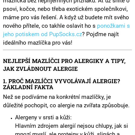
mazlíčka bez nepříjemných příznaků. Ať už sníte o
Č
psovi, kočce, nebo třeba exotickém společníkovi,
U
J
máme pro vás řešení. A když už budete mít svého
E
nového přítele, co takhle oslavit ho s
ponožkami s
M
E
jeho potiskem od PupSocks.cz
? Pojďme najít
ideálního mazlíčka pro vás!
PODLOŽKA
POD
MYŠ
NEJLEPŠÍ MAZLÍČCI PRO ALERGIKY A TIPY,
S
VLASTNÍM
JAK ZVLÁDNOUT ALERGIE
POTISKEM
MAZLÍČKA
1. PROČ MAZLÍČCI VYVOLÁVAJÍ ALERGIE?
AKVAREL
ZÁKLADNÍ FAKTA
395
Kč
Než se podíváme na konkrétní mazlíčky, je
důležité pochopit, co alergie na zvířata způsobuje.
Alergeny v srsti a kůži:
Hlavním zdrojem alergií nejsou chlupy, jak si
mnozí myslí, ale proteiny v kůži, slinách a