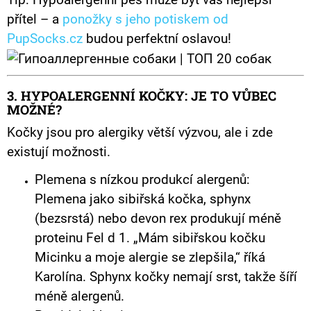
přítel – a
ponožky s jeho potiskem od
PupSocks.cz
budou perfektní oslavou!
3. HYPOALERGENNÍ KOČKY: JE TO VŮBEC
MOŽNÉ?
Kočky jsou pro alergiky větší výzvou, ale i zde
existují možnosti.
Plemena s nízkou produkcí alergenů:
Plemena jako sibiřská kočka, sphynx
(bezsrstá) nebo devon rex produkují méně
proteinu Fel d 1. „Mám sibiřskou kočku
Micinku a moje alergie se zlepšila,“ říká
Karolína. Sphynx kočky nemají srst, takže šíří
méně alergenů.