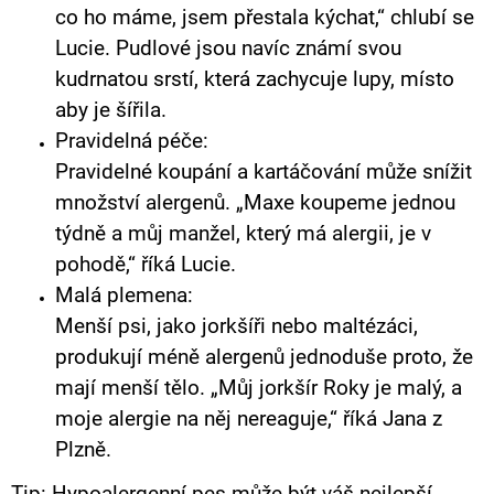
co ho máme, jsem přestala kýchat,“ chlubí se
Lucie. Pudlové jsou navíc známí svou
kudrnatou srstí, která zachycuje lupy, místo
aby je šířila.
Pravidelná péče:
Pravidelné koupání a kartáčování může snížit
množství alergenů. „Maxe koupeme jednou
týdně a můj manžel, který má alergii, je v
pohodě,“ říká Lucie.
Malá plemena:
Menší psi, jako jorkšíři nebo maltézáci,
produkují méně alergenů jednoduše proto, že
mají menší tělo. „Můj jorkšír Roky je malý, a
moje alergie na něj nereaguje,“ říká Jana z
Plzně.
Tip: Hypoalergenní pes může být váš nejlepší