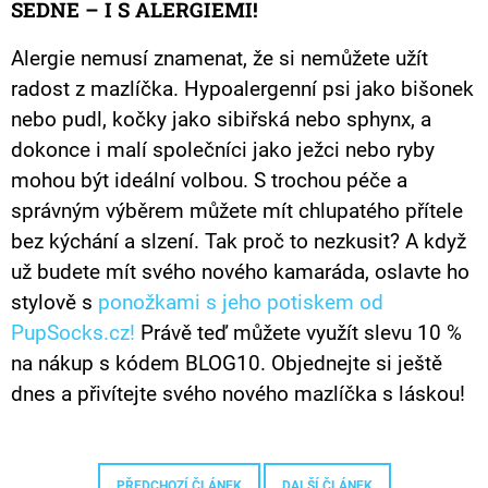
SEDNE – I S ALERGIEMI!
Alergie nemusí znamenat, že si nemůžete užít
radost z mazlíčka. Hypoalergenní psi jako bišonek
nebo pudl, kočky jako sibiřská nebo sphynx, a
dokonce i malí společníci jako ježci nebo ryby
mohou být ideální volbou. S trochou péče a
správným výběrem můžete mít chlupatého přítele
bez kýchání a slzení. Tak proč to nezkusit? A když
už budete mít svého nového kamaráda, oslavte ho
stylově s
ponožkami s jeho potiskem od
PupSocks.cz!
Právě teď můžete využít slevu 10 %
na nákup s kódem BLOG10. Objednejte si ještě
dnes a přivítejte svého nového mazlíčka s láskou!
PŘEDCHOZÍ ČLÁNEK
DALŠÍ ČLÁNEK