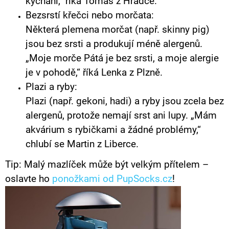
kýchání,“ říká Tomáš z Hradce.
Bezsrstí křečci nebo morčata:
Některá plemena morčat (např. skinny pig)
jsou bez srsti a produkují méně alergenů.
„Moje morče Pátá je bez srsti, a moje alergie
je v pohodě,“ říká Lenka z Plzně.
Plazi a ryby:
Plazi (např. gekoni, hadi) a ryby jsou zcela bez
alergenů, protože nemají srst ani lupy. „Mám
akvárium s rybičkami a žádné problémy,“
chlubí se Martin z Liberce.
Tip: Malý mazlíček může být velkým přítelem –
oslavte ho
ponožkami od PupSocks.cz
!