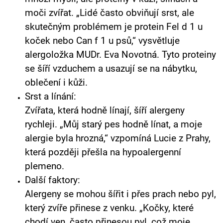
moči zvířat. „Lidé často obviňují srst, ale
skutečným problémem je protein Fel d 1 u
koček nebo Can f 1 u psů,“ vysvětluje
alergoložka MUDr. Eva Novotná. Tyto proteiny
se šíří vzduchem a usazují se na nábytku,
oblečení i kůži.
Srst a línání:
Zvířata, která hodně línají, šíří alergeny
rychleji. „Můj starý pes hodně línat, a moje
alergie byla hrozná,“ vzpomíná Lucie z Prahy,
která později přešla na hypoalergenní
plemeno.
Další faktory:
Alergeny se mohou šířit i přes prach nebo pyl,
který zvíře přinese z venku. „Kočky, které
chodí ven, často přinesou pyl, což moje