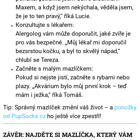
Maxem, a když jsem nekýchala, věděla jsem,
že je to ten pravý,“ říká Lucie.
Konzultujte s lékařem:
Alergolog vám může doporučit, jaké zvíře je
pro vás bezpečné. „Můj lékař mi doporučil
bezsrstou kočku, a byl to skvělý nápad,“
chlubí se Tereza.
Začněte s malým mazlíčkem:
Pokud si nejste jistí, začněte s rybami nebo
plazy. „Akvárium bylo můj první krok – teď
mám i ježka,“ říká Tomáš.
Tip: Správný mazlíček změní váš život – a
ponožky
od PupSocks.cz
ho ještě více zpestří!
ZÁVĚR: NAJDĚTE SI MAZLÍČKA, KTERÝ VÁM