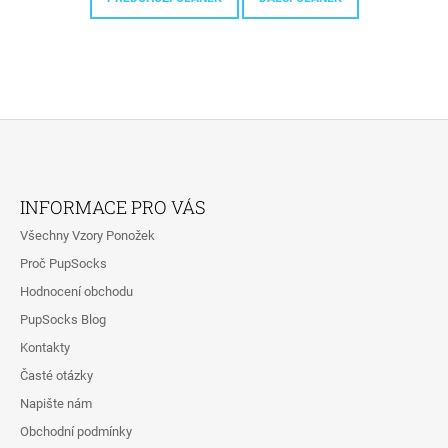
Z
Á
INFORMACE PRO VÁS
P
Všechny Vzory Ponožek
A
Proč PupSocks
T
Hodnocení obchodu
Í
PupSocks Blog
Kontakty
Časté otázky
Napište nám
Obchodní podmínky