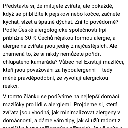
E
Představte si, že milujete zvířata, ale pokaždé,
N
když se přiblížíte k pejskovi nebo kočce, začnete
A
kýchat, slzet a špatně dýchat. Zní to povědomě?
J
Podle České alergologické společnosti trpí
Í
T
přibližně 30 % Čechů nějakou formou alergie, a
?
alergie na zvířata jsou jedny z nejčastějších. Ale
znamená to, že si nikdy nemůžete pořídit
chlupatého kamaráda? Vůbec ne! Existují mazlíčci,
kteří jsou považováni za hypoalergenní – tedy
HLEDAT
méně pravděpodobní, že vyvolají alergickou
reakci.
V tomto článku se podíváme na nejlepší domácí
D
O
mazlíčky pro lidi s alergiemi. Projdeme si, která
P
zvířata jsou vhodná, jak minimalizovat alergeny v
O
R
domácnosti, a dáme vám tipy, jak si užít radost z
U