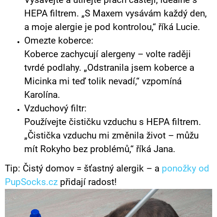
Vysávejte a utírejte prach častěji, ideálně s
HEPA filtrem. „S Maxem vysávám každý den,
a moje alergie je pod kontrolou,“ říká Lucie.
Omezte koberce:
Koberce zachycují alergeny – volte raději
tvrdé podlahy. „Odstranila jsem koberce a
Micinka mi teď tolik nevadí,“ vzpomíná
Karolína.
Vzduchový filtr:
Používejte čističku vzduchu s HEPA filtrem.
„Čistička vzduchu mi změnila život – můžu
mít Rokyho bez problémů,“ říká Jana.
Tip: Čistý domov = šťastný alergik – a
ponožky od
PupSocks.cz
přidají radost!