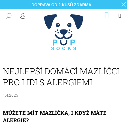
DOPRAVA OD 2 KUSŮ ZDARMA
K
Přejít
NÁKUP
M
HLEDAT
na
KOŠÍK
O
PŘIHLÁŠENÍ
ZPĚT
ZPĚT
obsah
Š
Í
C
K
O
P
O
T
NEJLEPŠÍ DOMÁCÍ MAZLÍČCI
Ř
PRO LIDI S ALERGIEMI
E
B
1.4.2025
U
J
MŮŽETE MÍT MAZLÍČKA, I KDYŽ MÁTE
E
ALERGIE?
T