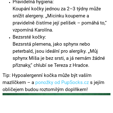
Pravidelná hygiena:
Koupání kočky jednou za 2–3 týdny může
snížit alergeny. „Micinku koupeme a
pravidelně čistíme její pelíšek – pomáhá to,“
vzpomíná Karolína.
Bezsrsté kočky:
Bezsrstá plemena, jako sphynx nebo
peterbald, jsou ideální pro alergiky. „Můj
sphynx Míša je bez srsti, a já nemám žádné
příznaky,“ chlubí se Tereza z Hradce.
Tip: Hypoalergenní kočka může být vaším
mazlíčkem – a
ponožky od PupSocks.cz
s jejím
obličejem budou roztomilým doplňkem!