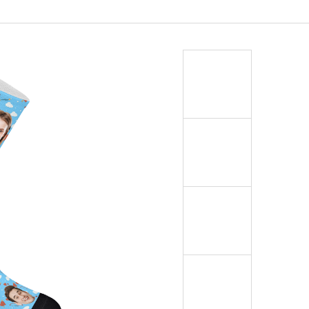
OŽKY S VLASTNÍM
ČEJE