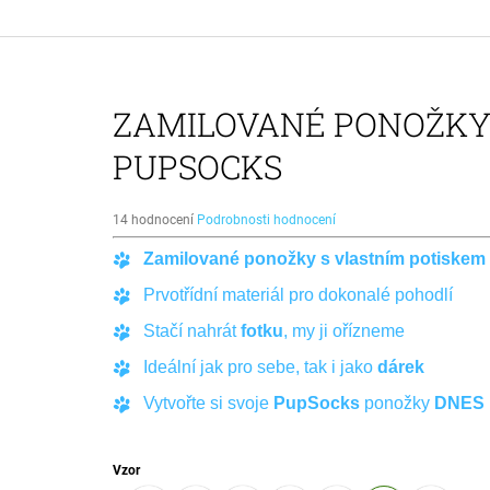
PUPSOCKS PONOŽKY S VLASTNÍM
POTISKEM PSA
395 Kč
Původně:
490 Kč
ZAMILOVANÉ PONOŽK
PUPSOCKS
Průměrné
14 hodnocení
Podrobnosti hodnocení
hodnocení
Zamilované ponožky s vlastním potiskem
produktu
je
Prvotřídní materiál pro dokonalé pohodlí
5,0
z
Stačí nahrát
fotku
, my ji ořízneme
5
hvězdiček.
Ideální jak pro sebe, tak i jako
dárek
Vytvořte si svoje
PupSocks
ponožky
DNES
Vzor