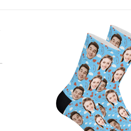
PODLOŽKA POD MYŠ S VLASTNÍM
FACESOCKS PON
POTISKEM MAZLÍČKA AKVAREL
POTISKEM OBLI
395 Kč
395 Kč
Původně:
490 Kč
Y