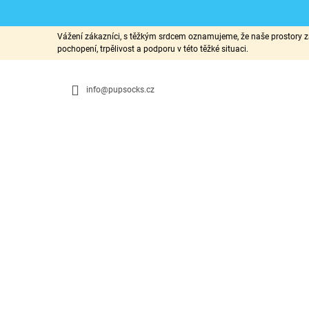
K
Přejít
Vážení zákazníci, s těžkým srdcem oznamujeme, že naše prostory za
na
O
pochopení, trpělivost a podporu v této těžké situaci.
ZPĚT
ZPĚT
obsah
DO
DO
Š
OBCHODU
OBCHODU
Í
info@pupsocks.cz
K