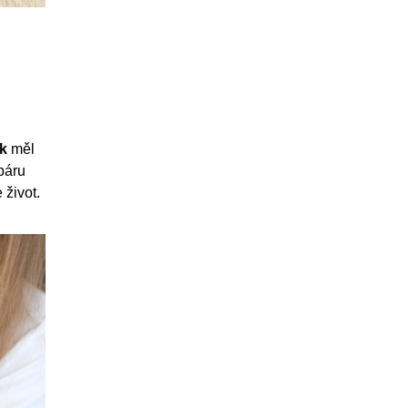
ek
měl
páru
 život.