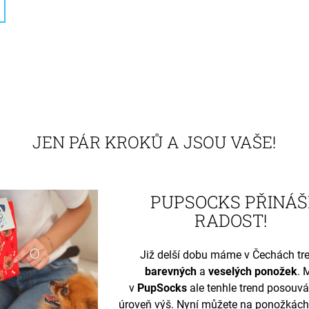
JEN PÁR KROKŮ A JSOU VAŠE!
PUPSOCKS PŘINÁŠ
RADOST!
Již delší dobu máme v Čechách tr
barevných
a
veselých ponožek
. 
v
PupSocks
ale tenhle trend posouv
úroveň výš. Nyní můžete na ponožkách