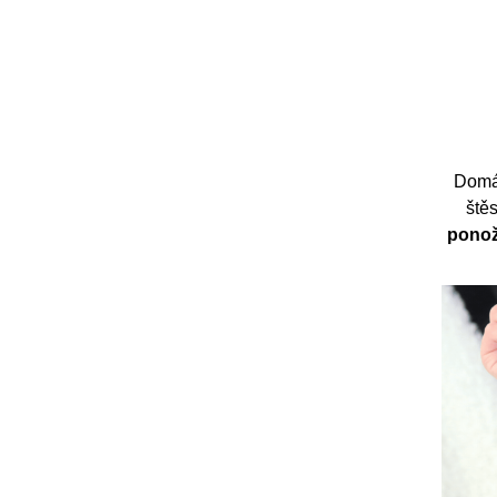
Domá
ště
pono