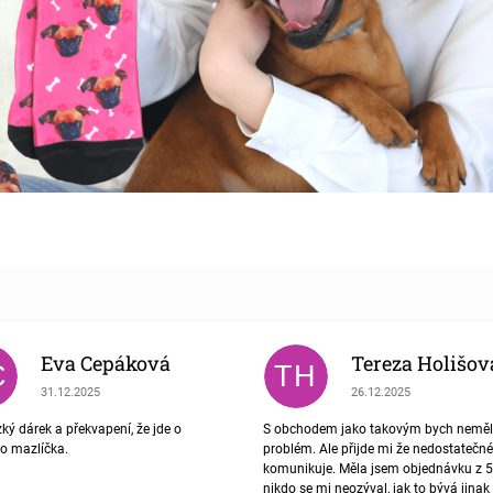
Eva Cepáková
Tereza Holišov
C
TH
Hodnocení obchodu je 5 z 5 hvězdiček.
Hodnocení obchodu je 4
31.12.2025
26.12.2025
ký dárek a překvapení, že jde o
S obchodem jako takovým bych nemě
ho mazlíčka.
problém. Ale přijde mi že nedostatečné
komunikuje. Měla jsem objednávku z 5
nikdo se mi neozýval, jak to bývá jinak