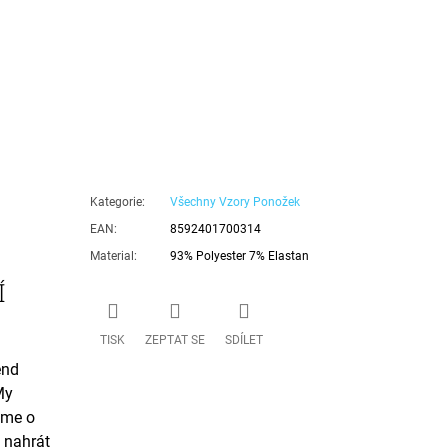
Kategorie
:
Všechny Vzory Ponožek
EAN
:
8592401700314
Material
:
93% Polyester 7% Elastan
Í
TISK
ZEPTAT SE
SDÍLET
end
My
áme o
 nahrát