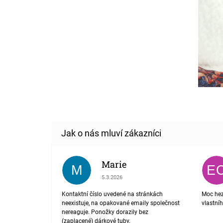
Marie
M
E
Hodnocení obchodu je 1 z 5 hvězdiček.
5.3.2026
Kontaktní číslo uvedené na stránkách
Moc hez
neexistuje, na opakované emaily společnost
vlastní
nereaguje. Ponožky dorazily bez
(zaplacené) dárkové tuby.