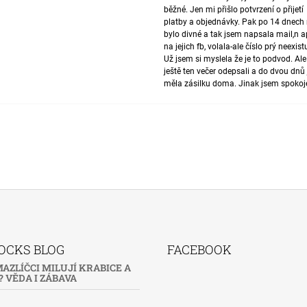
běžné. Jen mi přišlo potvrzení o přijetí
platby a objednávky. Pak po 14 dnech 
bylo divné a tak jsem napsala mail,n 
na jejich fb, volala-ale číslo prý neexist
Už jsem si myslela že je to podvod. Al
ještě ten večer odepsali a do dvou dnů
měla zásilku doma. Jinak jsem spoko
OCKS BLOG
FACEBOOK
AZLÍČCI MILUJÍ KRABICE A
 VĚDA I ZÁBAVA