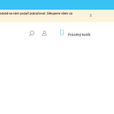
ké podobě se nám podaří pokračovat. Děkujeme všem za
NÁKUPNÍ
HLEDAT
KOŠÍK
Prázdný košík
PŘIHLÁŠENÍ
Následující