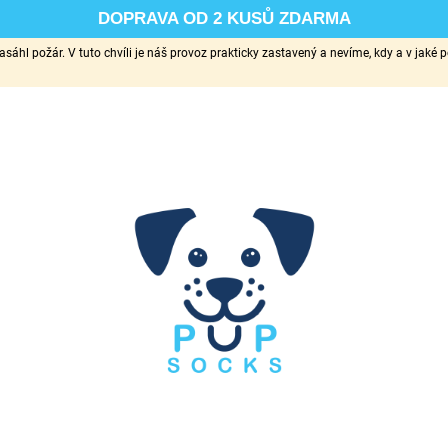
DOPRAVA OD 2 KUSŮ ZDARMA
sáhl požár. V tuto chvíli je náš provoz prakticky zastavený a nevíme, kdy a v ja
CO POTŘEBUJETE NAJÍT?
HLEDAT
DOPORUČUJEME