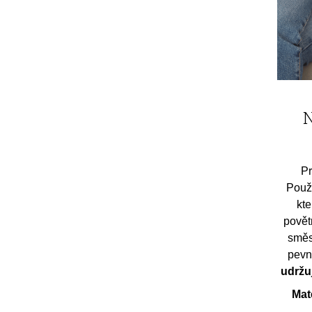
Pr
Použí
kte
povět
směs
pevn
udržuj
Mat