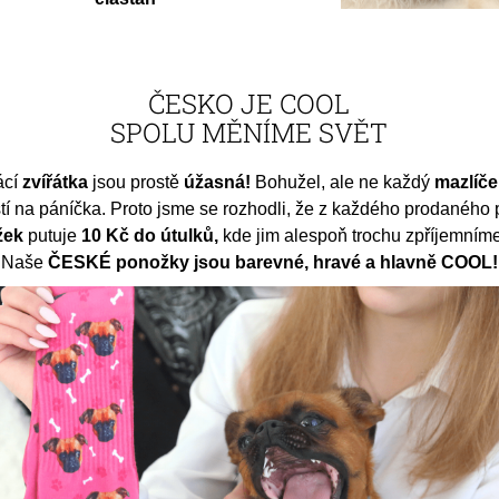
ČESKO JE COOL
SPOLU MĚNÍME SVĚT
cí
zvířátka
jsou prostě
úžasná!
Bohužel, ale ne každý
mazlíč
stí na páníčka. Proto jsme se rozhodli, že z každého prodaného 
žek
putuje
10 Kč do útulků,
kde jim alespoň trochu zpříjemníme
Naše
ČESKÉ ponožky jsou barevné, hravé a hlavně COOL!