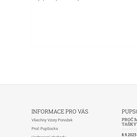
Z
Á
INFORMACE PRO VÁS
PUPS
P
PROČ M
Všechny Vzory Ponožek
A
TAŠKY?
Proč PupSocks
T
8.9.2025