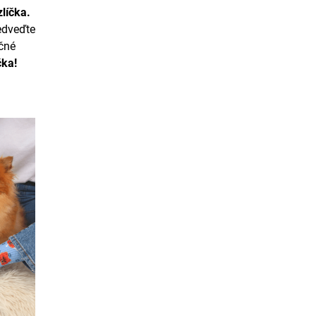
líčka.
edveďte
ečné
čka!