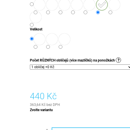
Velikost
?
Počet RŮZNÝCH obličejů (více mazlíčků) na ponožkách
440 Kč
363,64 Kč
bez DPH
Měrná
Zvolte variantu
cena: