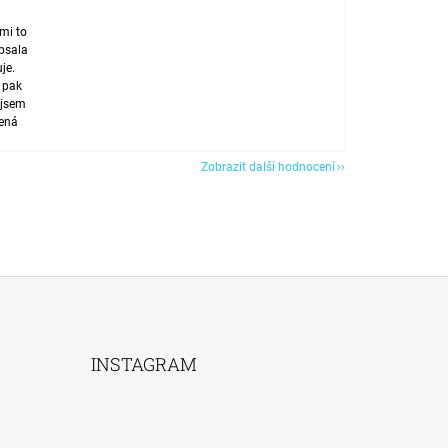
mi to
apsala
uje.
e pak
 jsem
jená
Zobrazit další hodnocení
INSTAGRAM