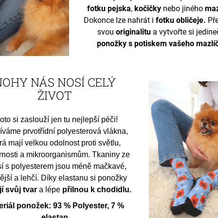
fotku pejska
,
kočičky
nebo jiného
maz
Dokonce lze nahrát i
fotku obličeje.
Př
svou
originalitu
a vytvořte si jedin
ponožky s potiskem vašeho mazlí
NOHY NÁS NOSÍ CELÝ
ŽIVOT
oto si zaslouží jen tu nejlepší péči!
váme prvotřídní polyesterová vlákna,
rá mají velkou odolnost proti světlu,
rnosti a mikroorganismům. Tkaniny ze
í s polyesterem jsou méně mačkavé,
ější a lehčí. Díky elastanu si ponožky
í svůj tvar
a lépe
přilnou k chodidlu.
eriál ponožek: 93 % Polyester, 7 %
elastan