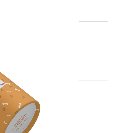
OŽKY S VLASTNÍM
ČEJE