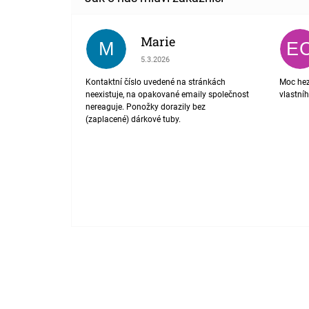
Marie
M
E
Hodnocení obchodu je 1 z 5 hvězdiček.
5.3.2026
Kontaktní číslo uvedené na stránkách
Moc hez
neexistuje, na opakované emaily společnost
vlastní
nereaguje. Ponožky dorazily bez
(zaplacené) dárkové tuby.