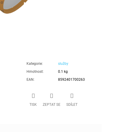
Kategorie
:
služby
Hmotnost
:
0.1 kg
EAN
:
8592401700263
TISK
ZEPTAT SE
SDÍLET