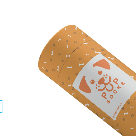
PODLOŽKA POD MYŠ S VLASTNÍM
FACESOCKS PON
POTISKEM MAZLÍČKA AKVAREL
POTISKEM OBLI
395 Kč
395 Kč
Původně:
490 Kč