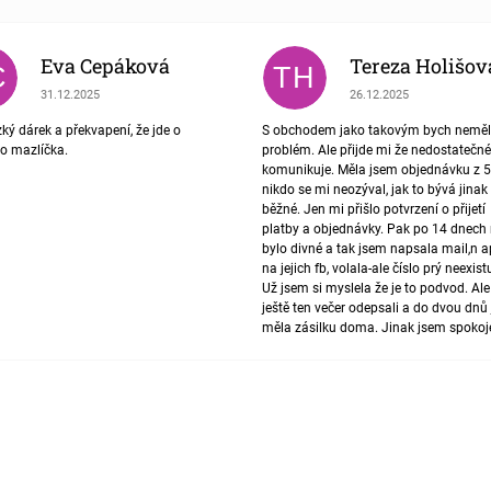
Eva Cepáková
Tereza Holišov
C
TH
Hodnocení obchodu je 5 z 5 hvězdiček.
Hodnocení obchodu je 4
31.12.2025
26.12.2025
ký dárek a překvapení, že jde o
S obchodem jako takovým bych nemě
ho mazlíčka.
problém. Ale přijde mi že nedostatečné
komunikuje. Měla jsem objednávku z 5
nikdo se mi neozýval, jak to bývá jinak
běžné. Jen mi přišlo potvrzení o přijetí
platby a objednávky. Pak po 14 dnech 
bylo divné a tak jsem napsala mail,n 
na jejich fb, volala-ale číslo prý neexist
Už jsem si myslela že je to podvod. Al
ještě ten večer odepsali a do dvou dnů
měla zásilku doma. Jinak jsem spoko