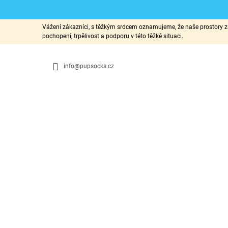
K
Přejít
Vážení zákazníci, s těžkým srdcem oznamujeme, že naše prostory za
na
O
pochopení, trpělivost a podporu v této těžké situaci.
ZPĚT
ZPĚT
obsah
DO
DO
Š
OBCHODU
OBCHODU
Í
info@pupsocks.cz
K