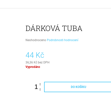
PUPSOCKS PONOŽKY S VLASTNÍM
POTISKEM PSA
395 Kč
Původně:
490 Kč
DÁRKOVÁ TUBA
Průměrné
Neohodnoceno
Podrobnosti hodnocení
hodnocení
produktu
44 Kč
je
0,0
z
36,36 Kč bez DPH
5
Měrná
Vyprodáno
hvězdiček.
cena:
DO KOŠÍKU