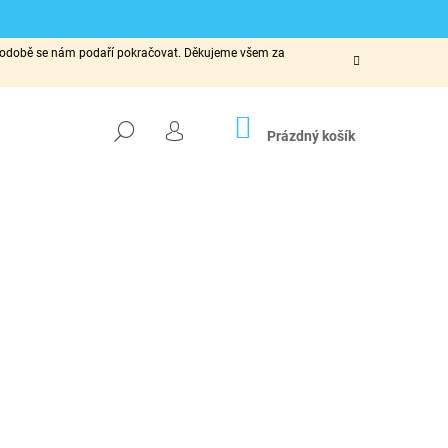
ké podobě se nám podaří pokračovat. Děkujeme všem za
NÁKUPNÍ
HLEDAT
KOŠÍK
Prázdný košík
PŘIHLÁŠENÍ
Následující