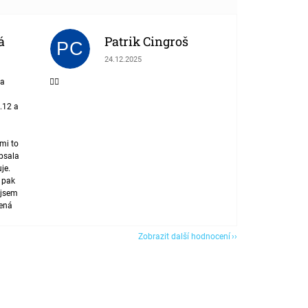
á
Patrik Cingroš
PC
 z 5 hvězdiček.
Hodnocení obchodu je 5 z 5 hvězdiček.
24.12.2025
la
👍🏾
.12 a
mi to
apsala
uje.
e pak
 jsem
jená
Zobrazit další hodnocení