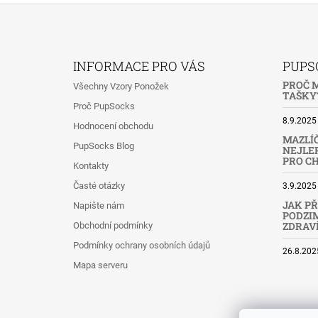
Z
Á
INFORMACE PRO VÁS
PUPS
P
PROČ M
Všechny Vzory Ponožek
A
TAŠKY?
Proč PupSocks
T
8.9.2025
Hodnocení obchodu
Í
MAZLÍČ
PupSocks Blog
NEJLEP
PRO C
Kontakty
Časté otázky
3.9.2025
JAK PŘ
Napište nám
PODZIM
ZDRAV
Obchodní podmínky
Podmínky ochrany osobních údajů
26.8.202
Mapa serveru