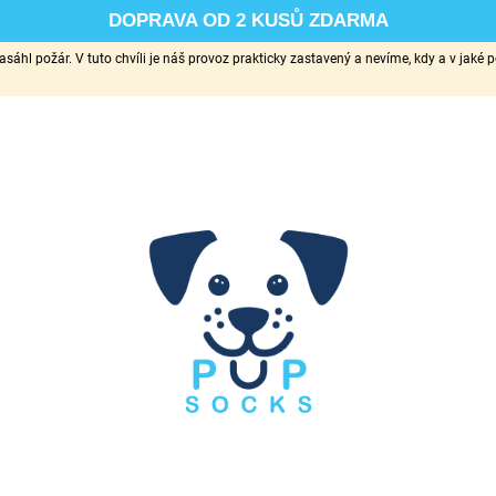
DOPRAVA OD 2 KUSŮ ZDARMA
sáhl požár. V tuto chvíli je náš provoz prakticky zastavený a nevíme, kdy a v ja
CO POTŘEBUJETE NAJÍT?
HLEDAT
DOPORUČUJEME