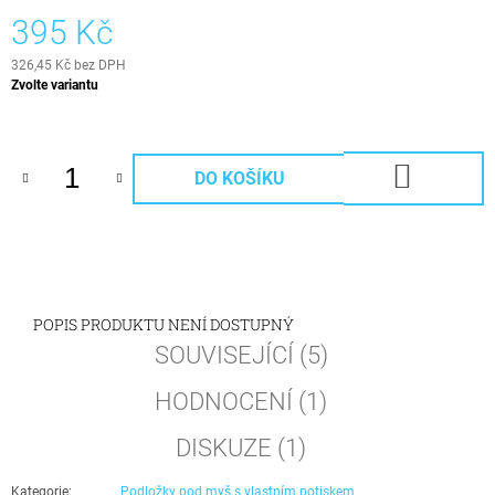
395 Kč
326,45 Kč
bez DPH
Měrná
Zvolte variantu
cena:
DO
DO KOŠÍKU
KOŠÍKU
POPIS PRODUKTU NENÍ DOSTUPNÝ
SOUVISEJÍCÍ (5)
HODNOCENÍ (1)
DISKUZE (1)
Kategorie
:
Podložky pod myš s vlastním potiskem