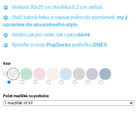
Č
Velikost 30x25 cm, tloušťka 0,2 cm, obšitá
U
J
Stačí nahrát fotku a napsat jméno do poznámek,
my ji
E
upravíme do akvarelového stylu
M
E
Ideální jak pro sebe, tak i jako
dárek
Vytvořte si svoji
PupSocks
podložku
DNES
SQUID
GAME
PONOŽKY
Vzor
249
Kč
Počet mazlíčků na podložce