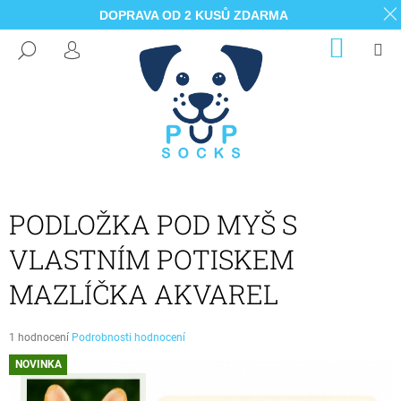
DOPRAVA OD 2 KUSŮ ZDARMA
K
Přejít
NÁKUP
M
HLEDAT
na
KOŠÍK
O
PŘIHLÁŠENÍ
ZPĚT
ZPĚT
obsah
Š
Í
C
K
O
P
O
T
PODLOŽKA POD MYŠ S
Ř
VLASTNÍM POTISKEM
E
B
MAZLÍČKA AKVAREL
U
J
Průměrné
1 hodnocení
Podrobnosti hodnocení
E
hodnocení
NOVINKA
produktu
T
je