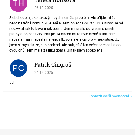
TH
Hodnocení obchodu je 4 z 5 hvězdiček.
26.12.2025
S obchodem jako takovým bych neměla problém. Ale přijde mi že
nedostatečné komunikuje. Měla jsem objednávku z 5.12 a nikdo se mi
neozýval, jak to bývá jinak běžné. Jen mi přišlo potvrzení o přijetí
platby a objednávky. Pak po 14 dnech mi to bylo divné a tak jsem
napsala mail,n apsala na jejich fb, volala-ale číslo prý neexistuje. Už
jsem si myslela že je to podvod. Ale pak ještě ten večer odepsali a do
dvou dnů jsem měla zásilku doma. Jinak jsem spokojená
Patrik Cingroš
PC
Hodnocení obchodu je 5 z 5 hvězdiček.
24.12.2025
👍🏾
Zobrazit další hodnocení