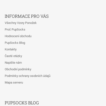
Z
Á
INFORMACE PRO VÁS
P
Všechny Vzory Ponožek
A
Proč PupSocks
T
Hodnocení obchodu
Í
PupSocks Blog
Kontakty
Časté otázky
Napište nám
Obchodní podmínky
Podmínky ochrany osobních údajů
Mapa serveru
PUPSOCKS BLOG