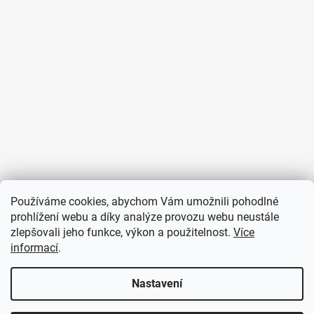
Používáme cookies, abychom Vám umožnili pohodlné
Sledovat na Instagramu
prohlížení webu a díky analýze provozu webu neustále
zlepšovali jeho funkce, výkon a použitelnost.
Více
informací
.
PŘIJÍMÁME ONLINE PLATBY
Nastavení
Vážení zákazníci, s těžkým srdcem oznamujeme, že naše prostory
zasáhl požár. V tuto chvíli je náš provoz prakticky zastavený a