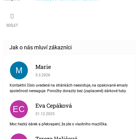
SDÍLET
Marie
M
Hodnocení obchodu je 1 z 5 hvězdiček.
5.3.2026
Kontaktní číslo uvedené na stránkách neexistuje, na opakované emaily
společnost nereaguje. Ponožky dorazily bez (zaplacené) dárkové tuby.
Eva Cepáková
EC
Hodnocení obchodu je 5 z 5 hvězdiček.
31.12.2025
Moc hezký dárek a překvapení, že jde o vlastního mazlíčka.
Tereza Holišová