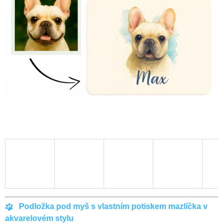
E
5,0
z
N
5
A
hvězdiček.
J
Í
T
?
HLEDAT
D
O
P
O
Podložka pod myš s vlastním potiskem mazlíčka v
R
U
akvarelovém stylu