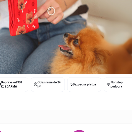
Doprava od 900
Odesíláme do 24
Nonstop

⏱️
🔒
💬
Bezpečná platba
Kč ZDARMA
h*
podpora