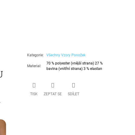
Kategorie
:
Všechny Vzory Ponožek
70 % polyester (vnější strana) 27 %
Material
:
bavlna (vnitřní strana) 3 % elastan
U
TISK
ZEPTAT SE
SDÍLET
.