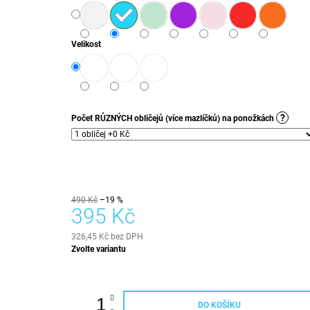
Velikost
?
Počet RŮZNÝCH obličejů (více mazlíčků) na ponožkách
490 Kč
–19 %
395 Kč
326,45 Kč
bez DPH
Měrná
Zvolte variantu
cena:
DO KOŠÍKU