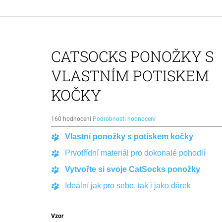
PUPSOCKS PONOŽKY S VLASTNÍM
POTISKEM PSA
395 Kč
Původně:
490 Kč
CATSOCKS PONOŽKY S
VLASTNÍM POTISKEM
KOČKY
Průměrné
160 hodnocení
Podrobnosti hodnocení
hodnocení
Vlastní ponožky s potiskem kočky
produktu
je
Prvotřídní materiál pro dokonalé pohodlí
4,9
z
Vytvořte si svoje CatSocks ponožky
5
hvězdiček.
Ideální jak pro sebe, tak i jako dárek
Vzor