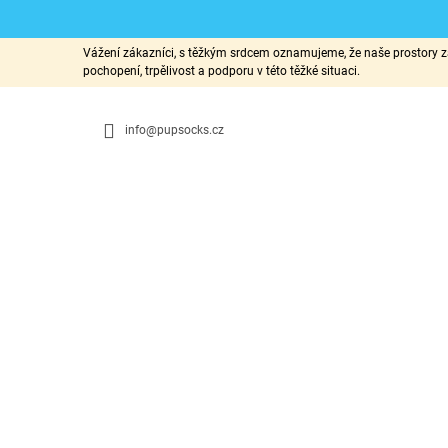
K
Přejít
Vážení zákazníci, s těžkým srdcem oznamujeme, že naše prostory za
na
O
pochopení, trpělivost a podporu v této těžké situaci.
ZPĚT
ZPĚT
obsah
DO
DO
Š
OBCHODU
OBCHODU
Í
info@pupsocks.cz
K