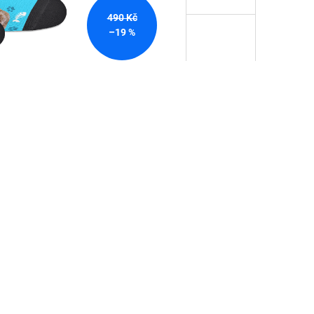
490 Kč
–19 %