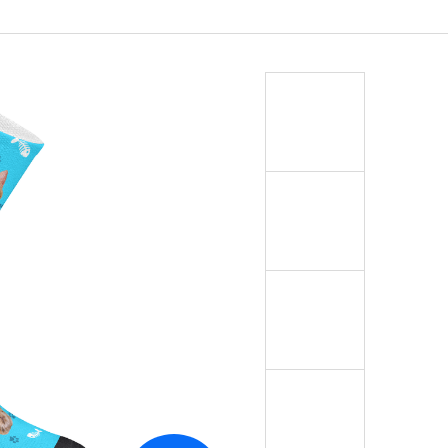
OŽKY S VLASTNÍM
ČEJE