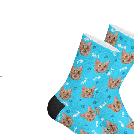
PODLOŽKA POD MYŠ S VLASTNÍM
FACESOCKS PON
POTISKEM MAZLÍČKA AKVAREL
POTISKEM OBLI
395 Kč
395 Kč
Původně:
490 Kč