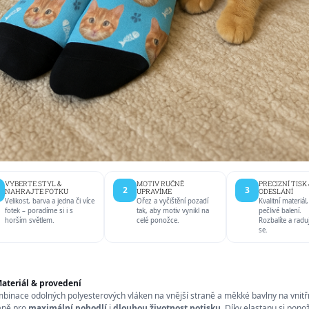
VYBERTE STYL &
MOTIV RUČNĚ
PRECIZNÍ TISK 
2
3
NAHRAJTE FOTKU
UPRAVÍME
ODESLÁNÍ
Velikost, barva a jedna či více
Ořez a vyčištění pozadí
Kvalitní materiál,
fotek – poradíme si i s
tak, aby motiv vynikl na
pečlivé balení.
horším světlem.
celé ponožce.
Rozbalíte a radu
se.
ateriál & provedení
binace odolných polyesterových vláken na vnější straně a měkké bavlny na vnitř
aně pro
maximální pohodlí
i
dlouhou životnost potisku
. Díky elastanu si pono