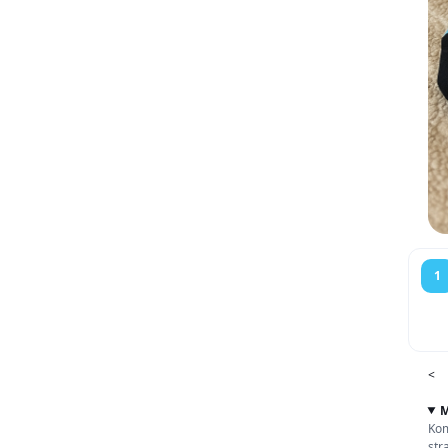
1
<
M
Kom
str