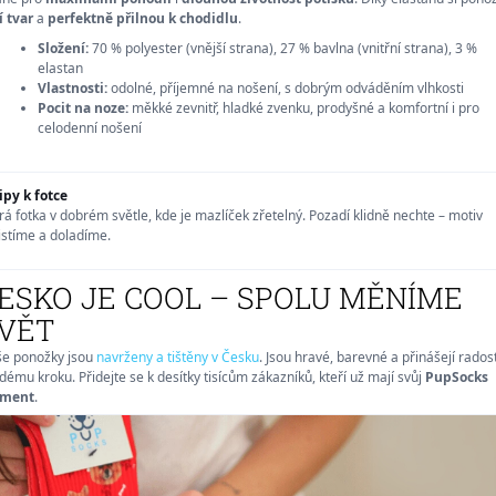
í tvar
a
perfektně přilnou k chodidlu
.
Složení:
70 % polyester (vnější strana), 27 % bavlna (vnitřní strana), 3 %
elastan
Vlastnosti:
odolné, příjemné na nošení, s dobrým odváděním vlhkosti
Pocit na noze:
měkké zevnitř, hladké zvenku, prodyšné a komfortní i pro
celodenní nošení
ipy k fotce
rá fotka v dobrém světle, kde je mazlíček zřetelný. Pozadí klidně nechte – motiv
istíme a doladíme.
ESKO JE COOL – SPOLU MĚNÍME
VĚT
e ponožky jsou
navrženy a tištěny v Česku
. Jsou hravé, barevné a přinášejí rados
dému kroku. Přidejte se k desítky tisícům zákazníků, kteří už mají svůj
PupSocks
ment
.