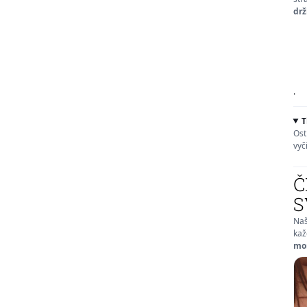
drž
.
T
Ost
vyč
Č
S
Naš
kaž
mo