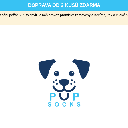
DOPRAVA OD 2 KUSŮ ZDARMA
sáhl požár. V tuto chvíli je náš provoz prakticky zastavený a nevíme, kdy a v ja
CO POTŘEBUJETE NAJÍT?
HLEDAT
DOPORUČUJEME