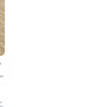
&
jete
ní
žky