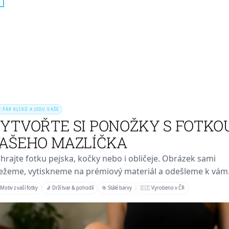
N PÁR KLIKŮ A JSOU VAŠE
YTVOŘTE SI PONOŽKY S FOTKO
AŠEHO MAZLÍČKA
hrajte fotku pejska, kočky nebo i obličeje. Obrázek sami
ežeme, vytiskneme na prémiový materiál a odešleme k vám
Motiv z vaší fotky
🧦 Drží tvar & pohodlí
🎯 Stálé barvy
🇨🇿 Vyrobeno v ČR