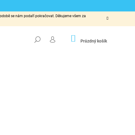
ké podobě se nám podaří pokračovat. Děkujeme všem za
NÁKUPNÍ
HLEDAT
KOŠÍK
Prázdný košík
PŘIHLÁŠENÍ
Následující