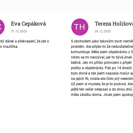
Eva Cepáková
Tereza Holišov
C
TH
Hodnocení obchodu je 5 z 5 hvězdiček.
Hodnocení obchodu je 4
31.12.2025
26.12.2025
ký dárek a překvapení, že jde o
S obchodem jako takovým bych nemě
ho mazlíčka.
problém. Ale přijde mi že nedostatečné
komunikuje. Měla jsem objednávku z 5
nikdo se mi neozýval, jak to bývá jinak
běžné. Jen mi přišlo potvrzení o přijetí
platby a objednávky. Pak po 14 dnech 
bylo divné a tak jsem napsala mail,n 
na jejich fb, volala-ale číslo prý neexist
Už jsem si myslela že je to podvod. Al
ještě ten večer odepsali a do dvou dnů
měla zásilku doma. Jinak jsem spoko