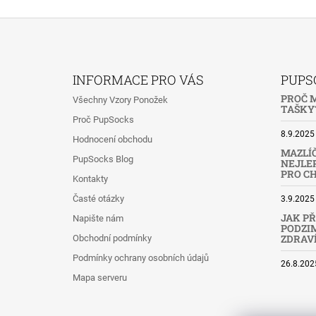
Z
Á
INFORMACE PRO VÁS
PUPS
P
PROČ M
Všechny Vzory Ponožek
A
TAŠKY?
Proč PupSocks
T
8.9.2025
Hodnocení obchodu
Í
MAZLÍČ
PupSocks Blog
NEJLEP
PRO C
Kontakty
Časté otázky
3.9.2025
JAK PŘ
Napište nám
PODZIM
ZDRAV
Obchodní podmínky
Podmínky ochrany osobních údajů
26.8.202
Mapa serveru