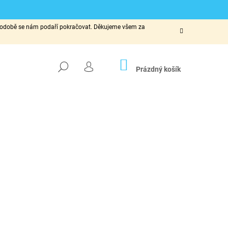
ké podobě se nám podaří pokračovat. Děkujeme všem za
NÁKUPNÍ
HLEDAT
KOŠÍK
Prázdný košík
PŘIHLÁŠENÍ
Následující