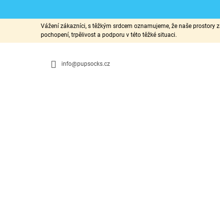
K
Přejít
Vážení zákazníci, s těžkým srdcem oznamujeme, že naše prostory za
na
O
pochopení, trpělivost a podporu v této těžké situaci.
ZPĚT
ZPĚT
obsah
DO
DO
Š
OBCHODU
OBCHODU
Í
info@pupsocks.cz
K