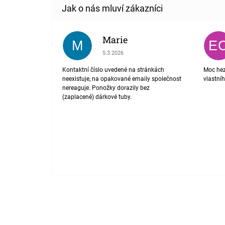
Marie
M
E
Hodnocení obchodu je 1 z 5 hvězdiček.
5.3.2026
Kontaktní číslo uvedené na stránkách
Moc hez
neexistuje, na opakované emaily společnost
vlastní
nereaguje. Ponožky dorazily bez
(zaplacené) dárkové tuby.