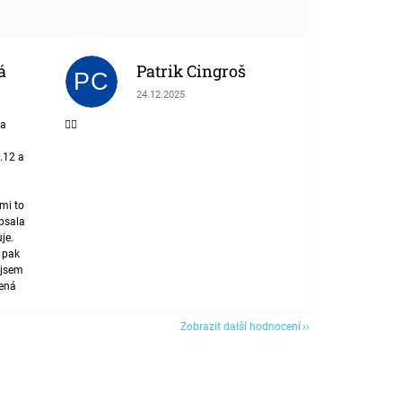
á
Patrik Cingroš
PC
 z 5 hvězdiček.
Hodnocení obchodu je 5 z 5 hvězdiček.
24.12.2025
la
👍🏾
.12 a
mi to
apsala
uje.
e pak
 jsem
jená
Zobrazit další hodnocení