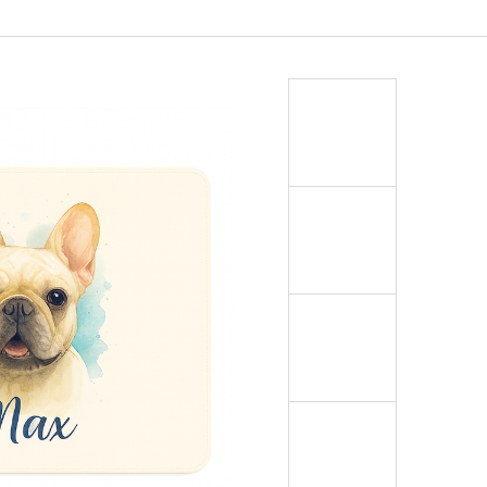
OŽKY S VLASTNÍM
ČEJE