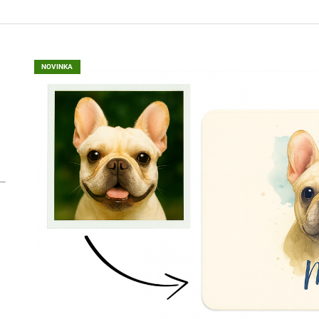
PODLOŽKA POD MYŠ S VLASTNÍM
FACESOCKS PON
POTISKEM MAZLÍČKA AKVAREL
POTISKEM OBLI
395 Kč
395 Kč
Původně:
490 Kč
NOVINKA