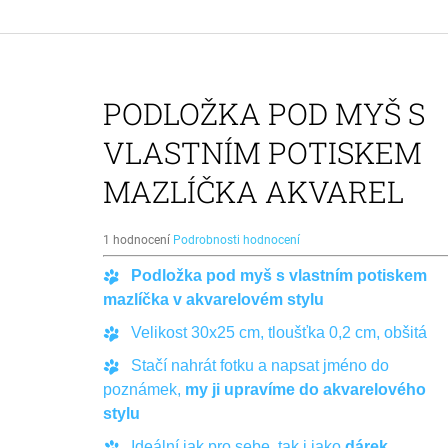
PUPSOCKS PONOŽKY S VLASTNÍM
POTISKEM PSA
395 Kč
Původně:
490 Kč
PODLOŽKA POD MYŠ S
VLASTNÍM POTISKEM
MAZLÍČKA AKVAREL
Průměrné
1 hodnocení
Podrobnosti hodnocení
hodnocení
Podložka pod myš s vlastním potiskem
produktu
je
mazlíčka v akvarelovém stylu
5,0
z
Velikost 30x25 cm, tloušťka 0,2 cm, obšitá
5
Stačí nahrát fotku a napsat jméno do
hvězdiček.
poznámek,
my ji upravíme do akvarelového
stylu
Ideální jak pro sebe, tak i jako
dárek