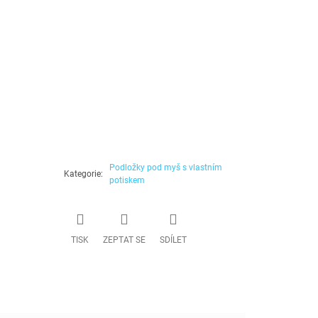
Podložky pod myš s vlastním
Kategorie
:
potiskem
TISK
ZEPTAT SE
SDÍLET