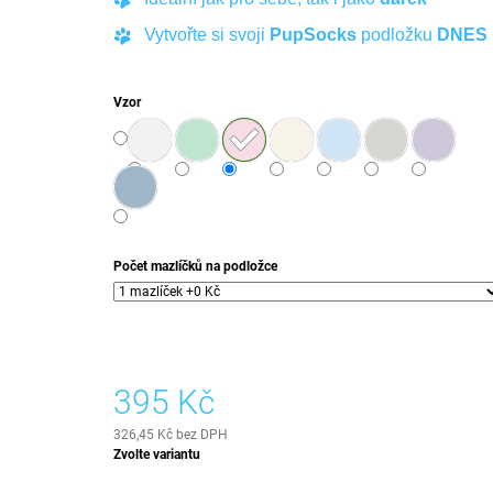
Vytvořte si svoji
PupSocks
podložku
DNES
Vzor
Počet mazlíčků na podložce
395 Kč
326,45 Kč
bez DPH
Měrná
Zvolte variantu
cena: