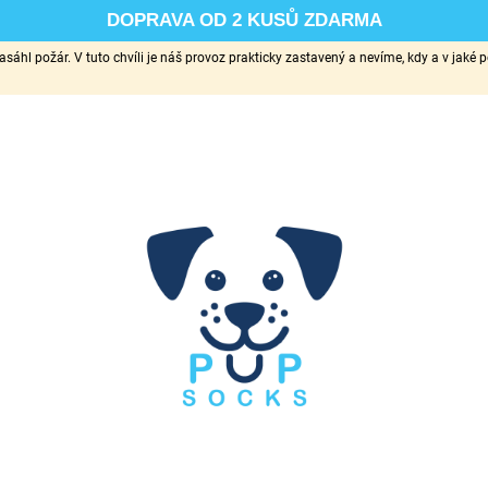
DOPRAVA OD 2 KUSŮ ZDARMA
sáhl požár. V tuto chvíli je náš provoz prakticky zastavený a nevíme, kdy a v ja
CO POTŘEBUJETE NAJÍT?
HLEDAT
DOPORUČUJEME