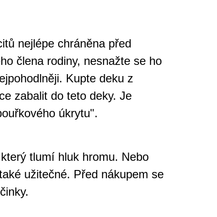
itů nejlépe chráněna před
ého člena rodiny, nesnažte se ho
jpohodlněji. Kupte deku z
ce zabalit do teto deky. Je
"bouřkového úkrytu".
 který tlumí hluk hromu. Nebo
t také užitečné. Před nákupem se
činky.