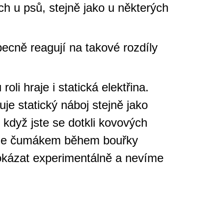
ch u psů, stejně jako u některých
becně reagují na takové rozdíly
li hraje i statická elektřina.
je statický náboj stejně jako
d když jste se dotkli kovových
otkne čumákem během bouřky
prokázat experimentálně a nevíme