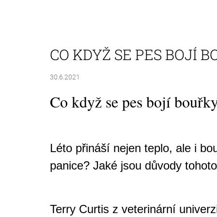
PUPSOCKS PONOŽKY S VLASTNÍM
POTISKEM PSA
395 Kč
Původně:
490 Kč
CO KDYŽ SE PES BOJÍ 
30.6.2021
Co když se pes bojí bouřk
Léto přináší nejen teplo, ale i bo
panice? Jaké jsou důvody tohot
Terry Curtis z veterinární unive