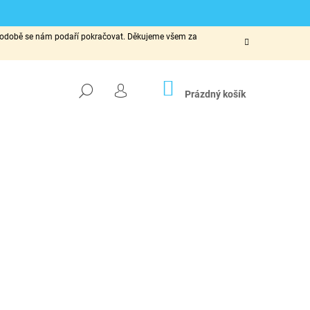
ké podobě se nám podaří pokračovat. Děkujeme všem za
NÁKUPNÍ
HLEDAT
KOŠÍK
Prázdný košík
PŘIHLÁŠENÍ
Následující