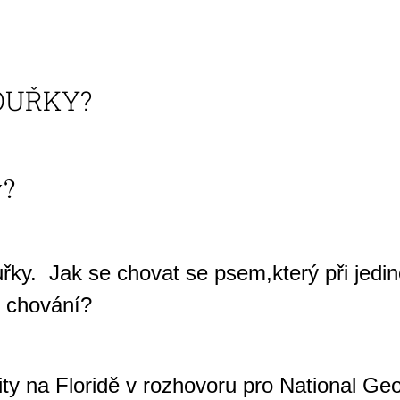
PODLOŽKA POD MYŠ S VLASTNÍM
FACESOCKS PON
POTISKEM MAZLÍČKA AKVAREL
POTISKEM OBLI
395 Kč
395 Kč
Původně:
490 Kč
BOUŘKY?
y?
uřky.
Jak se chovat se psem,který při jed
o chování?
rzity na Floridě v rozhovoru pro National 