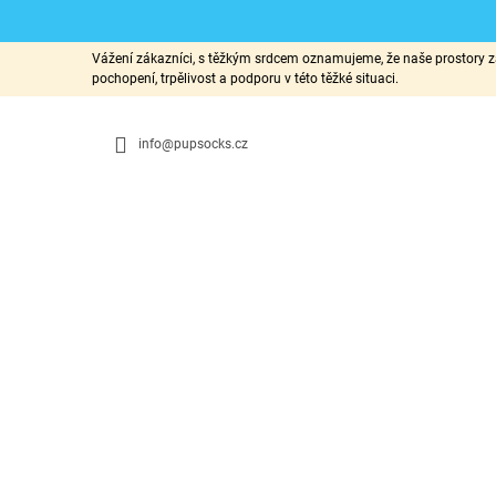
K
Přejít
Vážení zákazníci, s těžkým srdcem oznamujeme, že naše prostory za
na
O
pochopení, trpělivost a podporu v této těžké situaci.
ZPĚT
ZPĚT
obsah
DO
DO
Š
OBCHODU
OBCHODU
Í
info@pupsocks.cz
K