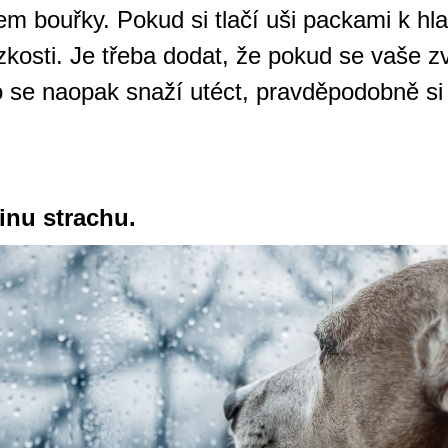
m bouřky. Pokud si tlačí uši packami k h
zkosti. Je třeba dodat, že pokud se vaše z
se naopak snaží utéct, pravděpodobně si j
inu strachu.