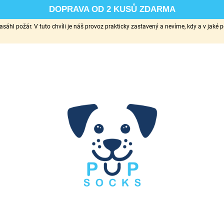
DOPRAVA OD 2 KUSŮ ZDARMA
sáhl požár. V tuto chvíli je náš provoz prakticky zastavený a nevíme, kdy a v ja
CO POTŘEBUJETE NAJÍT?
HLEDAT
DOPORUČUJEME