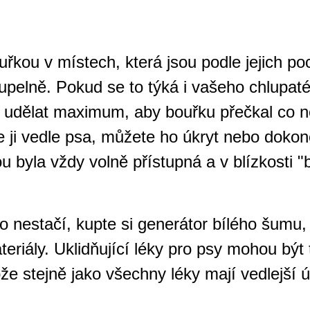
kou v místech, která jsou podle jejich poc
oupelně. Pokud se to týká i vašeho chlupat
 udělat maximum, aby bouřku přečkal co ne
e ji vedle psa, můžete ho úkryt nebo dokon
ou byla vždy volně přístupná a v blízkosti 
 nestačí, kupte si generátor bílého šumu,
teriály. Uklidňující léky pro psy mohou bý
že stejně jako všechny léky mají vedlejší ú