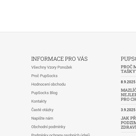
Z
Á
INFORMACE PRO VÁS
PUPS
P
PROČ M
Všechny Vzory Ponožek
A
TAŠKY?
Proč PupSocks
T
8.9.2025
Hodnocení obchodu
Í
MAZLÍČ
PupSocks Blog
NEJLEP
PRO C
Kontakty
Časté otázky
3.9.2025
JAK PŘ
Napište nám
PODZIM
ZDRAV
Obchodní podmínky
Podmínky ochrany osobních údajů