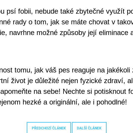
 psí fobii, nebude také zbytečné využít p
né rady o tom, jak se máte chovat v takov
ie, navrhne možné způsoby její eliminace a
ost tomu, jak váš pes reaguje na jakékoli
 život je důležité nejen fyzické zdraví, ale
 nezapomeňte na sebe! Nechte si potisknout
ejenom hezké a originální, ale i pohodlné!
PŘEDCHOZÍ ČLÁNEK
DALŠÍ ČLÁNEK