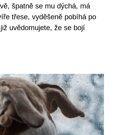
lavě, špatně se mu dýchá, má
víře třese, vyděšeně pobíhá po
iž uvědomujete, že se bojí