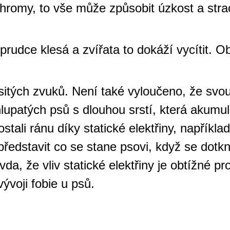
 hromy, to vše může způsobit úzkost a stra
rudce klesá a zvířata to dokáží vycítit. O
itých zvuků. Není také vyloučeno, že svou ro
upatých psů s dlouhou srstí, která akumulu
stali ránu díky statické elektřiny, napříkla
 představit co se stane psovi, když se d
a, že vliv statické elektřiny je obtížné 
vývoji fobie u psů.