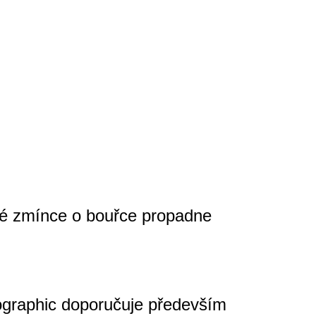
OŽKY S VLASTNÍM
ČEJE
iné zmínce o bouřce propadne
Geographic doporučuje především