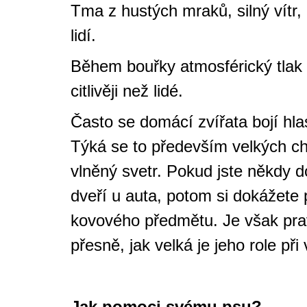
Tma z hustých mraků, silný vítr,
lidí.
Během bouřky atmosférický tlak p
citlivěji než lidé.
Často se domácí zvířata bojí hlas
Týká se to především velkých chl
vlněný svetr. Pokud jste někdy do
dveří u auta, potom si dokážete
kovového předmětu. Je však pravd
přesně, jak velká je jeho role při 
Jak pomoci svému psu?