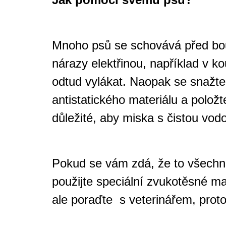
Mnoho psů se schovává před bouř
nárazy elektřinou, například v k
odtud vylákat. Naopak se snažte
antistatického materiálu a položt
důležité, aby miska s čistou vod
Pokud se vám zdá, že to všechno
použijte speciální zvukotěsné ma
ale poraďte
s veterinářem, proto