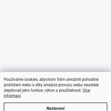
Používáme cookies, abychom Vám umožnili pohodlné
Sledovat na Instagramu
prohlížení webu a díky analýze provozu webu neustále
zlepšovali jeho funkce, výkon a použitelnost.
Více
informací
.
PŘIJÍMÁME ONLINE PLATBY
Nastavení