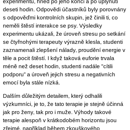
experimentu, hned po jeho konci a po uplynutí
deseti hodin. Odpovědi účastníků byly porovnány
s odpověďmi kontrolních skupin, jež činili ti, co
neměli štěstí interakce se psy. Výsledky
experimentu ukázali, že úroveň stresu po setkání
se čtyřnohými terapeuty výrazně klesla, studenti
zaznamenali zlepšení nálady, proudění energie v
těle a pocit štěstí. I když taková euforie trvala
méně než deset hodin, studenti nadále "cítili
podporu” a úroveň jejich stresu a negativních
emocí byla stále nízká.
Dalším důležitým detailem, který odhalili
výzkumníci, je to, že tato terapie je stejně účinná
jak pro ženy, tak pro i muže. Výhody takové
terapie alespoň v krátkodobém horizontu jsou
zřejmé, například během zkouškového