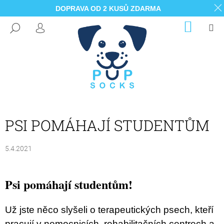
DOPRAVA OD 2 KUSŮ ZDARMA
K
Přejít
NÁKUP
M
HLEDAT
na
KOŠÍK
O
PŘIHLÁŠENÍ
ZPĚT
ZPĚT
obsah
Š
Í
C
K
O
P
O
T
PSI POMÁHAJÍ STUDENTŮM
Ř
E
5.4.2021
B
U
Psi pomáhají studentům!
J
E
Už jste něco slyšeli o terapeutických psech, kteří
T
pracují v nemocnicích, rehabilitačních centrech a