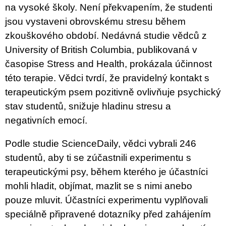
Č
na vysoké školy. Není překvapením, že studenti
U
jsou vystaveni obrovskému stresu během
J
E
zkouškového období. Nedávná studie vědců z
M
University of British Columbia, publikovaná v
E
časopise Stress and Health, prokázala účinnost
PODLOŽKA
této terapie. Vědci tvrdí, že pravidelný kontakt s
POD
terapeutickým psem pozitivně ovlivňuje psychický
MYŠ
S
stav studentů, snižuje hladinu stresu a
VLASTNÍM
negativních emocí.
POTISKEM
POP-
ART
Podle studie ScienceDaily, vědci vybrali 246
395
studentů, aby ti se zúčastnili experimentu s
Kč
terapeutickými psy, během kterého je účastníci
mohli hladit, objímat, mazlit se s nimi anebo
pouze mluvit. Účastníci experimentu vyplňovali
speciálně připravené dotazníky před zahájením