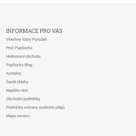
Z
Á
INFORMACE PRO VÁS
P
Všechny Vzory Ponožek
A
Proč PupSocks
T
Hodnocení obchodu
Í
PupSocks Blog
Kontakty
Časté otázky
Napište nám
Obchodní podmínky
Podmínky ochrany osobních údajů
Mapa serveru