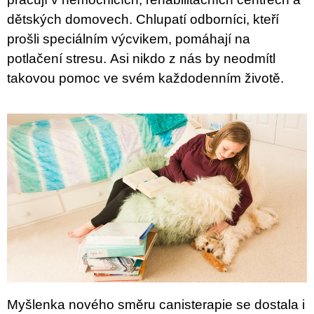
E
N
dětských domovech. Chlupatí odborníci, kteří
A
prošli speciálním výcvikem, pomáhají
na
J
potlačení stresu.
Asi nikdo z nás by neodmítl
Í
takovou pomoc ve svém každodenním životě.
T
?
HLEDAT
D
O
P
O
R
Myšlenka nového směru canisterapie se dostala i
U